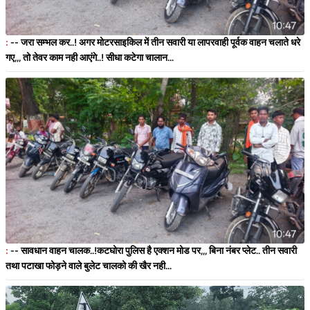
:
-- जरा सम्भल कर..! अगर मोटरसाइकिल में तीन सवारी या लापरवाही पूर्वक वाहन चलाते धरे
गए,,, तो तेवर काम नही आएंगे..! सीधा कटेगा चालान...
:
-- सावधान वाहन चालक..!कटघोरा पुलिस है एक्शन मोड पर,,, बिना नंबर प्लेट.. तीन सवारी
तथा पटाखा फोड़ने वाले बुलेट चालको की खैर नही...