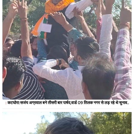
:
कटघोरा:सजंय अग्रवाल बने तीसरी बार पार्षद,वार्ड 09 तिलक नगर से लड़ रहे थे चुनाव..