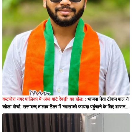
कटघोरा नगर पालिका में ‘अंधा बांटे रेवड़ी’ का खेल: :
भाजपा नेता टीकम पाल ने
खोला मोर्चा, सरगबन्द तालाब टेंडर में 'खास'को फायदा पहुंचाने के लिए शासन
को लगाया 20 लाख का चूना!