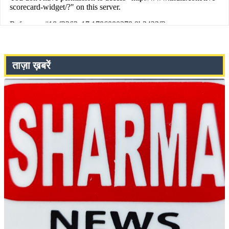
ताज़ा ख़बरें