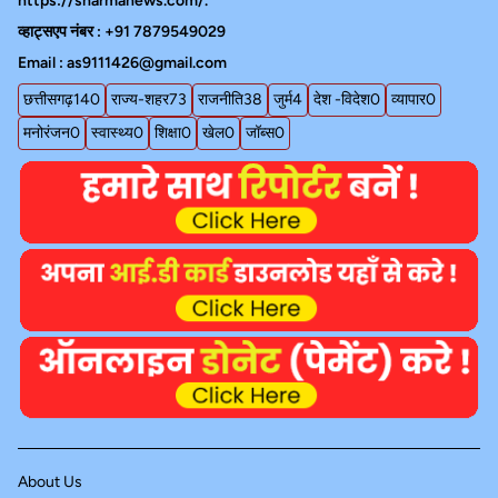
https://sharmanews.com/.
व्हाट्सएप नंबर : +91 7879549029
Email : as9111426@gmail.com
छत्तीसगढ़
140
राज्य-शहर
73
राजनीति
38
जुर्म
4
देश -विदेश
0
व्यापार
0
मनोरंजन
0
स्वास्थ्य
0
शिक्षा
0
खेल
0
जॉब्स
0
About Us