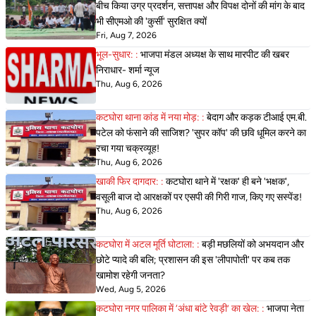
बीच किया उग्र प्रदर्शन, सत्तापक्ष और विपक्ष दोनों की मांग के बाद
भी सीएमओ की 'कुर्सी' सुरक्षित क्यों
Fri, Aug 7, 2026
भूल-सुधार: :
भाजपा मंडल अध्यक्ष के साथ मारपीट की खबर
निराधार- शर्मा न्यूज
Thu, Aug 6, 2026
कटघोरा थाना कांड में नया मोड़: :
बेदाग और कड़क टीआई एम.बी.
पटेल को फंसाने की साजिश? 'सुपर कॉप' की छवि धूमिल करने का
रचा गया चक्रव्यूह!
Thu, Aug 6, 2026
खाकी फिर दागदार: :
कटघोरा थाने में 'रक्षक' ही बने 'भक्षक',
वसूली बाज दो आरक्षकों पर एसपी की गिरी गाज, किए गए सस्पेंड!
Thu, Aug 6, 2026
कटघोरा में अटल मूर्ति घोटाला: :
बड़ी मछलियों को अभयदान और
छोटे प्यादे की बलि; प्रशासन की इस 'लीपापोती' पर कब तक
खामोश रहेगी जनता?
Wed, Aug 5, 2026
कटघोरा नगर पालिका में ‘अंधा बांटे रेवड़ी’ का खेल: :
भाजपा नेता