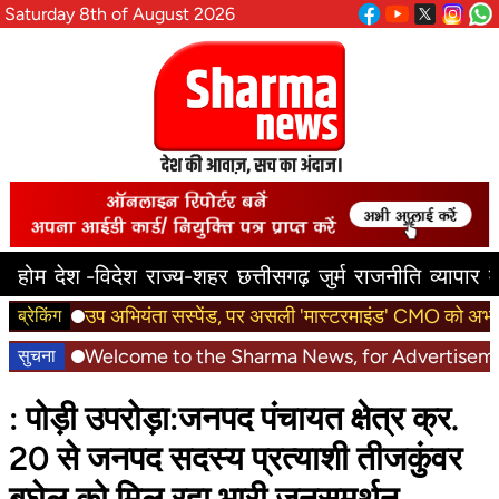
Saturday 8th of August 2026
होम
देश -विदेश
राज्य-शहर
छत्तीसगढ़
जुर्म
राजनीति
व्यापार
म
उप अभियंता सस्पेंड, पर असली 'मास्टरमाइंड' CMO को अभयदान क्य
ब्रेकिंग
Welcome to the Sharma News, for Advertisement 
सुचना
: पोड़ी उपरोड़ा:जनपद पंचायत क्षेत्र क्र.
20 से जनपद सदस्य प्रत्याशी तीजकुंवर
बघेल को मिल रहा भारी जनसमर्थन..