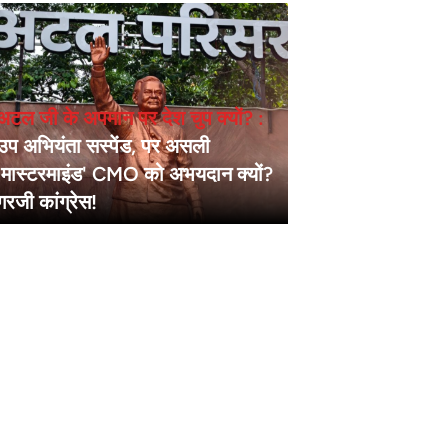
अटल जी के अपमान पर देश चुप क्यों? :
उप अभियंता सस्पेंड, पर असली
'मास्टरमाइंड' CMO को अभयदान क्यों?
गरजी कांग्रेस!