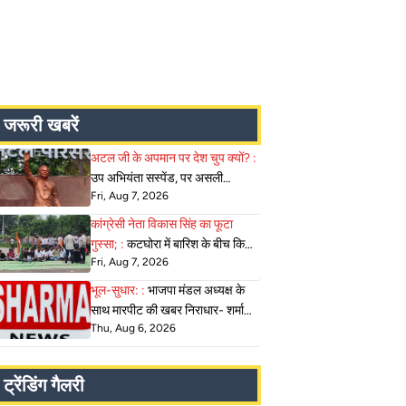
जरूरी खबरें
अटल जी के अपमान पर देश चुप क्यों? :
उप अभियंता सस्पेंड, पर असली
Fri, Aug 7, 2026
'मास्टरमाइंड' CMO को अभयदान
क्यों? गरजी कांग्रेस!
कांग्रेसी नेता विकास सिंह का फूटा
गुस्सा; :
कटघोरा में बारिश के बीच किया
Fri, Aug 7, 2026
उग्र प्रदर्शन, सत्तापक्ष और विपक्ष दोनों
की मांग के बाद भी सीएमओ की 'कुर्सी'
भूल-सुधार: :
भाजपा मंडल अध्यक्ष के
सुरक्षित क्यों
साथ मारपीट की खबर निराधार- शर्मा
Thu, Aug 6, 2026
न्यूज
ट्रेंडिंग गैलरी