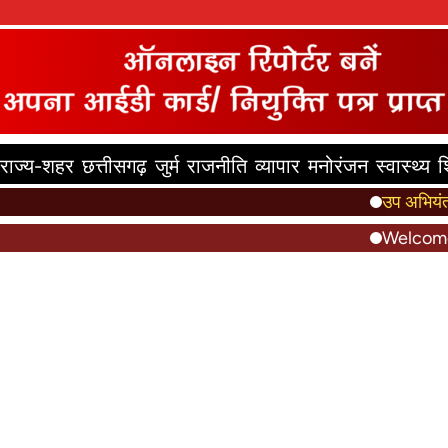
राज्य-शहर
छत्तीसगढ़
जुर्म
राजनीति
व्यापार
मनोरंजन
स्वास्थ्य
श
उप अभियंता सस्पें
Welcome to th