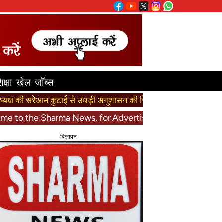
िक्षा
खेल
जॉब्स
 सरेआम कुटाई से उधड़ी अनुशासन की सिलाई, घोटालों की खुली पोल!
बेदा
he Sharma News, for Advertisement call +91-78795490
विज्ञापन