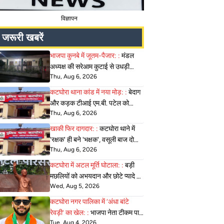
विज्ञापन
जरूरी खबरें
भाजपा कुनबे में जूतम-पैजार: :
मंडल
अध्यक्ष की सरेआम कुटाई से उधड़ी
Thu, Aug 6, 2026
अनुशासन की सिलाई, घोटालों की खुली
पोल!
कटघोरा थाना कांड में नया मोड़: :
बेदाग
और कड़क टीआई एम.बी. पटेल को
Thu, Aug 6, 2026
फंसाने की साजिश? 'सुपर कॉप' की छवि
धूमिल करने का रचा गया चक्रव्यूह!
खाकी फिर दागदार: :
कटघोरा थाने में
'रक्षक' ही बने 'भक्षक', वसूली बाज दो
Thu, Aug 6, 2026
आरक्षकों पर एसपी की गिरी गाज, किए गए
सस्पेंड!
कटघोरा में अटल मूर्ति घोटाला: :
बड़ी
मछलियों को अभयदान और छोटे प्यादे की
Wed, Aug 5, 2026
बलि; प्रशासन की इस 'लीपापोती' पर
कब तक खामोश रहेगी जनता?
कटघोरा नगर पालिका में ‘अंधा बांटे
रेवड़ी’ का खेल: :
भाजपा नेता टीकम पाल
Tue, Aug 4, 2026
ने खोला मोर्चा, सरगबन्द तालाब टेंडर में