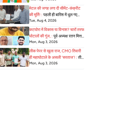
'खास'को फायदा पहुंचाने के लिए शासन
मेटल की जगह लगा दी सीमेंट-कंक्रीट
को लगाया 20 लाख का चूना!
की मूर्ति! :
पहली ही बारिश में धुल गए
Tue, Aug 4, 2026
अटल जी; छत्तीसगढ़िया क्रांति सेना का
बड़ा धमाका, सीधे PM को भेजा पत्र
कटघोरा में विकास या विनाश? चारों तरफ
घोटालों की गूंज, :
पूर्व अध्यक्ष रतन मित्तल
Mon, Aug 3, 2026
और वर्तमान अध्यक्ष राज जायसवाल के
कार्यकाल के अंतर के बीच कांग्रेसी नेता
लीक पेपर से खुला राज, CMO तिवारी
विकास सिंह का अल्टीमेट
ही महाघोटाले के असली 'सरताज'! :
तीन
Mon, Aug 3, 2026
दिन पहले बोरिया-बिस्तर बांध भागने वाले
कांग्रेसी फिर आक्रामक, कलेक्टर को दी
उग्र आंदोलन की खुली चेतावनी!